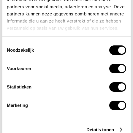
Onze expertises
partners voor social media, adverteren en analyse. Deze
Adviseren
partners kunnen deze gegevens combineren met andere
Ontwerpen
informatie die u aan ze heeft verstrekt of die ze hebben
Assembleren
verzameld op basis van uw gebruik van hun services.
Contact
Toestemmingsselectie
Luchthavenweg 4
Noodzakelijk
6021 PX Budel
T.
085-076 33 33
Kantoortijden
Ma-Vrij: 08:00 - 17:00 uur
Voorkeuren
Volg ons op social media
Statistieken
Marketing
© 2026 NVO Verdelerbouw
Privacy
Disclaimer
Cookiebeleid
Onderdeel van DES Group
Details tonen
© 2026 NVO Verdelerbouw